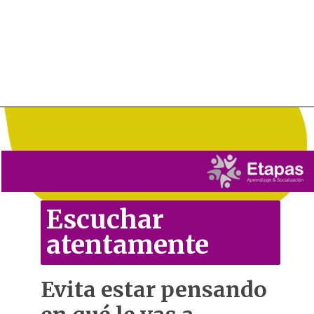
Abriendo...
https://grupoetapas.com.ar/2020/09/21/regulacion-emocional-que-es-y-como-se-desarrolla/
Escuchar
atentamente
Evita estar pensando