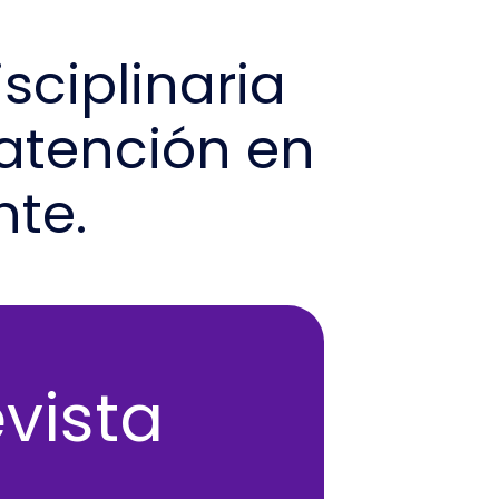
sciplinaria
atención en
nte.
vista