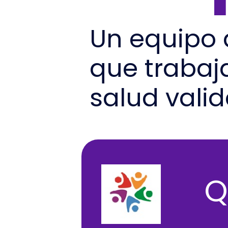
Un equipo d
que trabaj
salud vali
Q