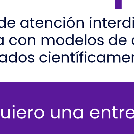
e atención interdi
a con modelos de 
dados científicame
uiero una entre