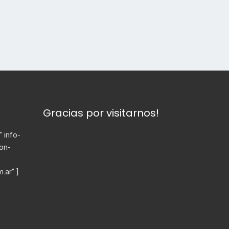
Gracias por visitarnos!
” info-
con-
m.ar” ]