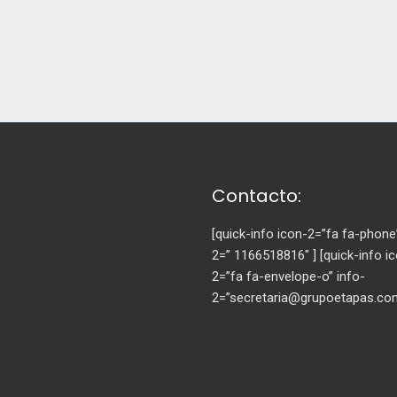
Contacto:
[quick-info icon-2=”fa fa-phone
2=” 1166518816″ ] [quick-info i
2=”fa fa-envelope-o” info-
2=”secretaria@grupoetapas.co