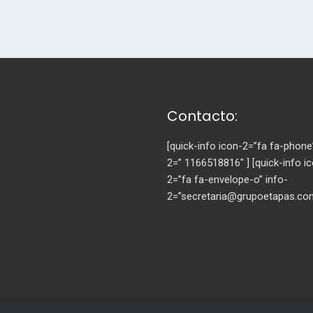
Contacto:
[quick-info icon-2=”fa fa-phone
2=” 1166518816″ ] [quick-info i
2=”fa fa-envelope-o” info-
2=”secretaria@grupoetapas.co