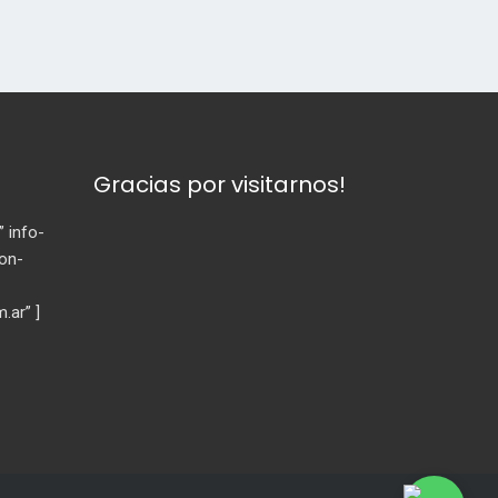
Gracias por visitarnos!
” info-
con-
m.ar” ]