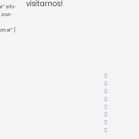
visitarnos!
e” info-
 icon-
m.ar” ]