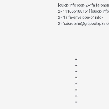
[quick-info icon-2=”fa fa-phon
2=” 1166518816″ ] [quick-info
2=”fa fa-envelope-o” info-
2=”secretaria@grupoetapas.co