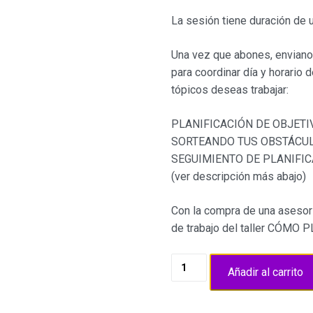
La sesión tiene duración de u
Una vez que abones, enviano
para coordinar día y horario d
tópicos deseas trabajar:
PLANIFICACIÓN DE OBJETI
SORTEANDO TUS OBSTÁCU
SEGUIMIENTO DE PLANIFI
(ver descripción más abajo)
Con la compra de una asesorí
de trabajo del taller CÓMO
Asesoría
Añadir al carrito
|
Planifica