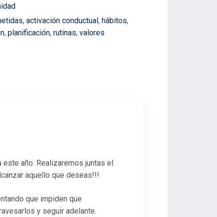
nidad
etidas
,
activación conductual
,
hábitos
,
ón
,
planificación
,
rutinas
,
valores
a este año. Realizaremos juntas el
alcanzar aquello que deseas!!!
entando que impiden que
ravesarlos y seguir adelante.