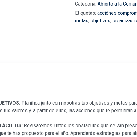
un
Categoría:
Abierto a la Comu
año
Etiquetas:
acciónes comprom
valioso
metas
,
objetivos
,
organizaci
cantidad
BJETIVOS:
Planifica junto con nosotras tus objetivos y metas par
 tus valores y, a partir de ellos, las acciones que te permitirán 
STÁCULOS:
Revisaremos juntos los obstáculos que se van pres
ue te has propuesto para el año. Aprenderás estrategias para at