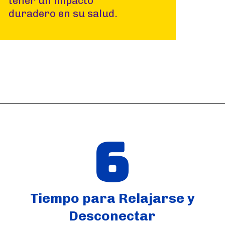
tener un impacto
duradero en su salud.
Abriendo...
https://www.instagram.com/p/B_AXI1-jaV5/?utm_source=ig_web_copy_link&igshid=MzRlODBiNWFlZA==
6
Tiempo para Relajarse y
Desconectar