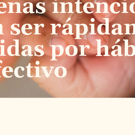
enas intenci
 ser rápida
uidas por háb
fectivo