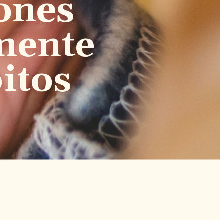
ones
mente
itos