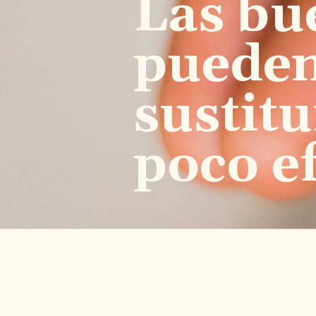
Las bu
pueden
sustit
poco e